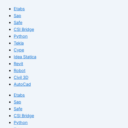
Etabs
Sap
Safe
CSI Bridge
Python
Tekla
Cype
Idea Statica
Revit
Robot
Civil 3D
AutoCad
Etabs
Sap
Safe
CSI Bridge
Python