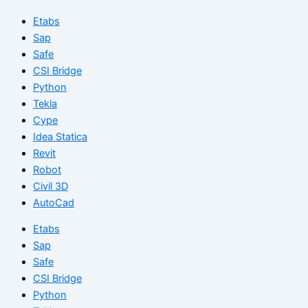
Etabs
Sap
Safe
CSI Bridge
Python
Tekla
Cype
Idea Statica
Revit
Robot
Civil 3D
AutoCad
Etabs
Sap
Safe
CSI Bridge
Python