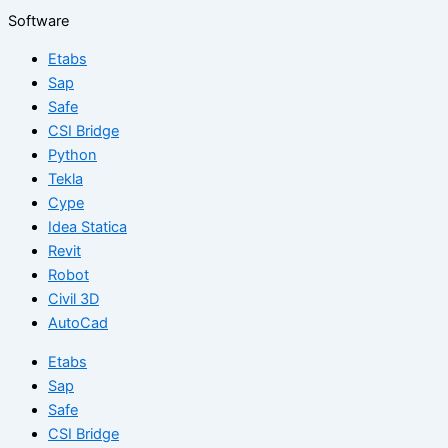
Software
Etabs
Sap
Safe
CSI Bridge
Python
Tekla
Cype
Idea Statica
Revit
Robot
Civil 3D
AutoCad
Etabs
Sap
Safe
CSI Bridge