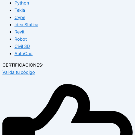
Python
Tekla
Cype
Idea Statica
Revit
Robot
Civil 3D
AutoCad
CERTIFICACIONES:
Valida tu código