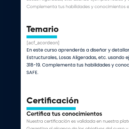
Complementa tus habilidades y conocimientos 
Temario
[acf_acordeon]
En este curso aprenderás a diseñar y detalla
Estructurales, Losas Aligeradas, etc.
usando e
318-19.
Complementa tus habilidades y conoc
SAFE.
Certificación
Certifica tus conocimientos
Nuestra certificación es validada en nuestra pla
Garantiza el alcance de los objetivos del curso y