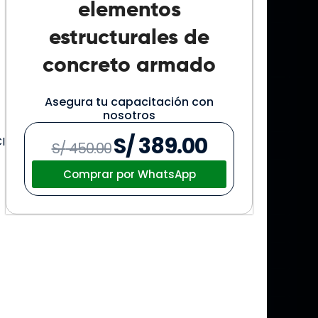
elementos
estructurales de
concreto armado
Asegura tu capacitación con
nosotros
S/
389.00
I
El
El
S/
450.00
precio
precio
Comprar por WhatsApp
original
actual
era:
es:
S/ 450.00.
S/ 389.00.