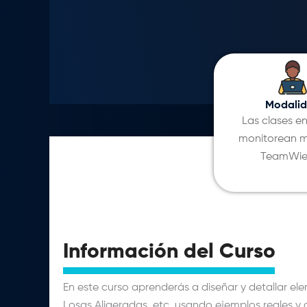
S/ 450.00.
S/ 389.00.
Modali
Las clases en
monitorean m
TeamWie
Información del Curso
En este curso aprenderás a diseñar y detallar
ele
Losas Aligeradas, etc.
usando ejemplos reales y 