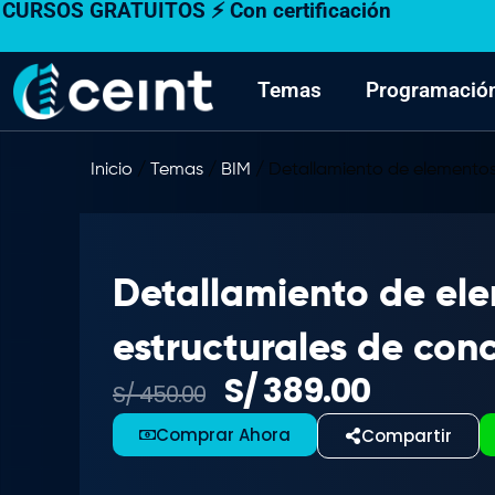
CURSOS GRATUITOS ⚡ Con certificación
Ir
al
contenido
Temas
Programació
Inicio
/
Temas
/
BIM
/ Detallamiento de elementos
Detallamiento de el
estructurales de co
S/
389.00
El
El
S/
450.00
precio
precio
Comprar Ahora
Compartir
original
actual
era:
es: