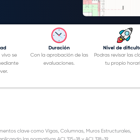
dad
Duración
Nivel de dificult
 vivo se
Con la aprobación de las
Podras revisar las cl
ediante
evaluaciones.
tu propio horari
ver.
mentos clave como Vigas, Columnas, Muros Estructurales,
aplicando las normativas
ACI 315-18 y ACI 318-19.