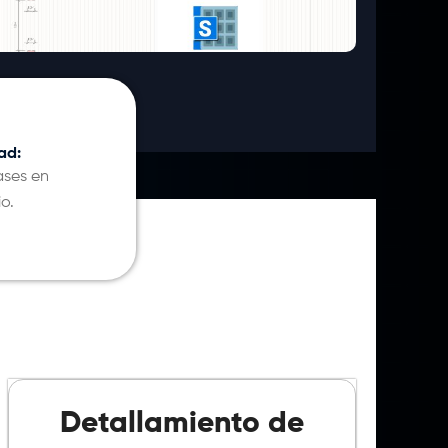
ad:
ases en
o.
Detallamiento de