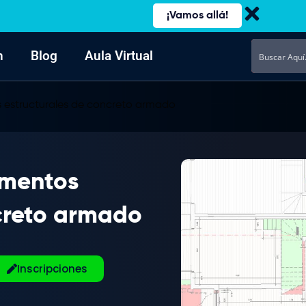
¡Vamos allá!
n
Blog
Aula Virtual
 estructurales de concreto armado
ementos
ncreto armado
Inscripciones