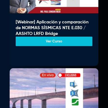
i
t
0
g
u
.
i
a
n
l
[Webinar] Aplicación y comparación
a
e
de NORMAS SÍSMICAS NTE E.030 /
l
s
AASHTO LRFD Bridge
e
:
r
S
Ver Curso
a
/
:
S
3
/
5
9
4
.
0
0
0
0
.
.
0
0