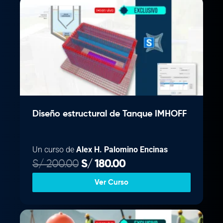
Diseño estructural de Tanque IMHOFF
Un curso de
Alex H. Palomino Encinas
E
E
S/
200.00
S/
180.00
l
l
Ver Curso
p
p
r
r
e
e