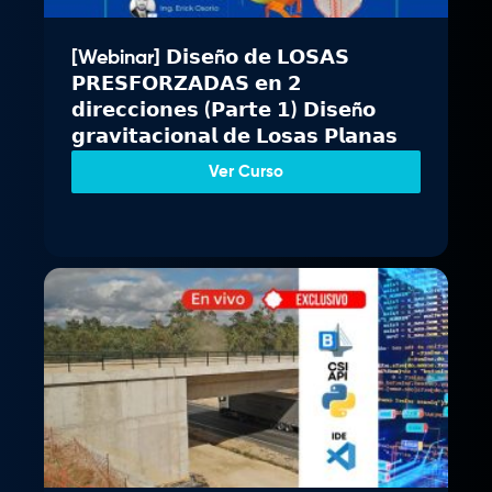
i
a
n
l
[Webinar] 𝗗𝗶𝘀𝗲ñ𝗼 𝗱𝗲 𝗟𝗢𝗦𝗔𝗦
a
e
𝗣𝗥𝗘𝗦𝗙𝗢𝗥𝗭𝗔𝗗𝗔𝗦 𝗲𝗻 𝟮
l
s
𝗱𝗶𝗿𝗲𝗰𝗰𝗶𝗼𝗻𝗲𝘀 (𝗣𝗮𝗿𝘁𝗲 𝟭) 𝗗𝗶𝘀𝗲ñ𝗼
e
:
𝗴𝗿𝗮𝘃𝗶𝘁𝗮𝗰𝗶𝗼𝗻𝗮𝗹 𝗱𝗲 𝗟𝗼𝘀𝗮𝘀 𝗣𝗹𝗮𝗻𝗮𝘀
r
S
a
/
Ver Curso
:
S
3
/
4
9
3
.
7
0
9
0
.
.
0
0
.