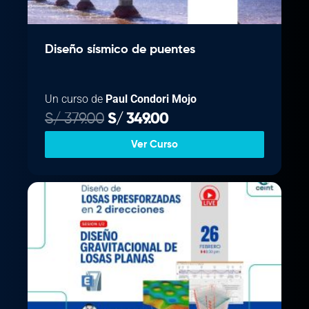
.
Diseño sísmico de puentes
Un curso de
Paul Condori Mojo
E
E
S/
379.00
S/
349.00
l
l
Ver Curso
p
p
r
r
e
e
c
c
i
i
o
o
o
a
r
c
i
t
g
u