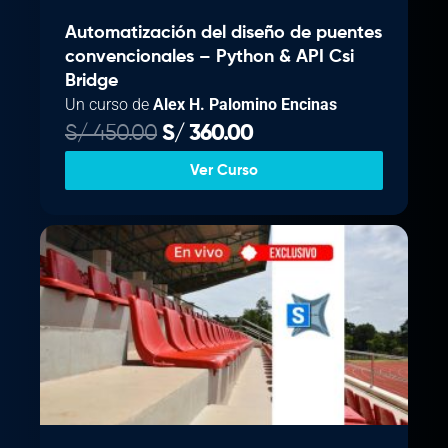
Automatización del diseño de puentes
convencionales – Python & API Csi
Bridge
Un curso de
Alex H. Palomino Encinas
E
E
S/
450.00
S/
360.00
l
l
Ver Curso
p
p
r
r
e
e
c
c
i
i
o
o
o
a
r
c
i
t
g
u
i
a
n
l