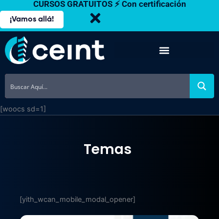
CURSOS GRATUITOS ⚡ Con certificación
Ir
al
¡Vamos allá!
contenido
[woocs sd=1]
Temas
[yith_wcan_mobile_modal_opener]