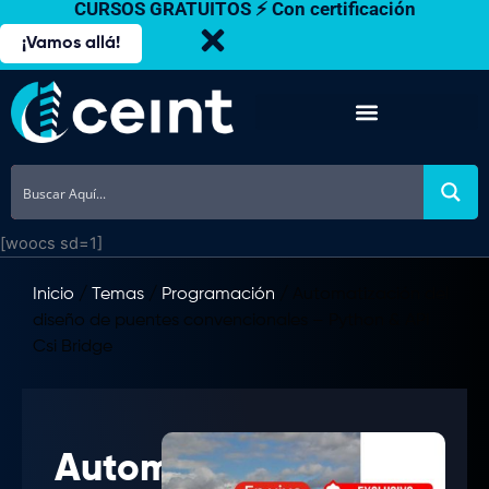
CURSOS GRATUITOS ⚡ Con certificación
Ir
al
¡Vamos allá!
contenido
[woocs sd=1]
Inicio
/
Temas
/
Programación
/ Automatización del
diseño de puentes convencionales – Python & API
Csi Bridge
Automatización