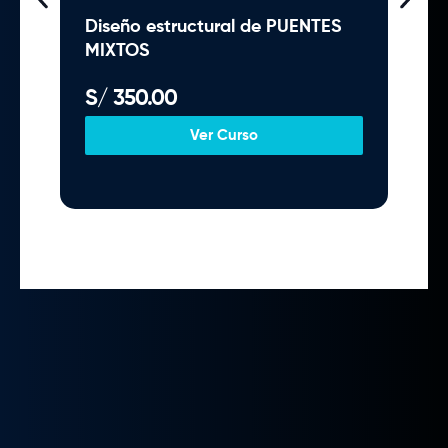
Diseño estructural de PUENTES
Cime
MIXTOS
S/
350.00
Un c
S/
4
Ver Curso