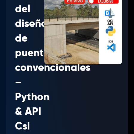
del
diseño
de
puentes
convencionales
–
Python
& API
Csi