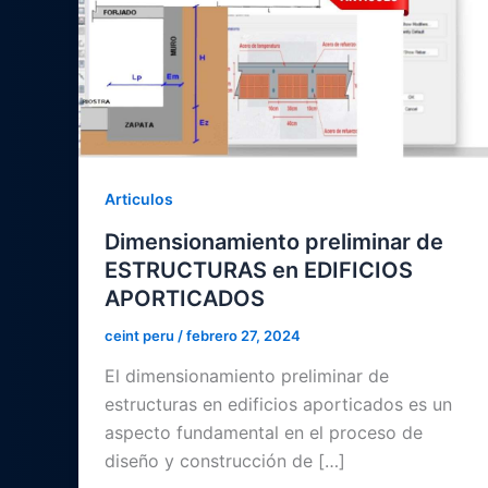
Articulos
Dimensionamiento preliminar de
ESTRUCTURAS en EDIFICIOS
APORTICADOS
ceint peru
/
febrero 27, 2024
El dimensionamiento preliminar de
estructuras en edificios aporticados es un
aspecto fundamental en el proceso de
diseño y construcción de […]