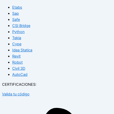
Etabs
Sap
Safe
CSI Bridge
Python
Tekla
Cype
Idea Statica
Revit
Robot
Civil 3D
AutoCad
CERTIFICACIONES:
Valida tu código