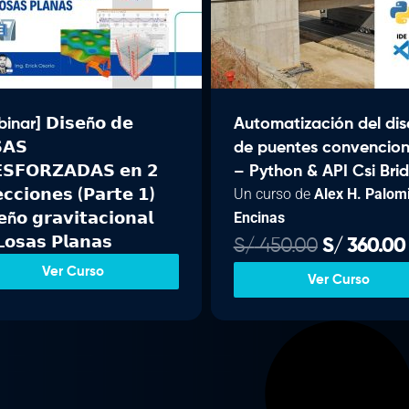
o
a
.
.
.
r
c
0
0
i
t
0
0
g
u
.
.
i
a
nar] 𝗗𝗶𝘀𝗲ñ𝗼 𝗱𝗲
Automatización del di
n
l
𝗔𝗦
de puentes convencion
a
e
𝗦𝗙𝗢𝗥𝗭𝗔𝗗𝗔𝗦 𝗲𝗻 𝟮
– Python & API Csi Bri
l
s
Un curso de
Alex H. Palom
𝗲𝗰𝗰𝗶𝗼𝗻𝗲𝘀 (𝗣𝗮𝗿𝘁𝗲 𝟭)
e
:
Encinas
𝗲ñ𝗼 𝗴𝗿𝗮𝘃𝗶𝘁𝗮𝗰𝗶𝗼𝗻𝗮𝗹
r
S
𝗼𝘀𝗮𝘀 𝗣𝗹𝗮𝗻𝗮𝘀
E
S/
450.00
S/
360.00
a
/
l
l
:
Ver Curso
Ver Curso
p
S
3
r
/
5
e
9
c
4
.
i
i
0
0