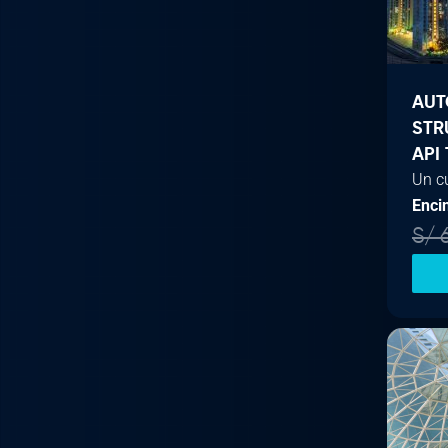
AUT
STR
API
Un c
Enci
S/
6