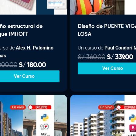
ño estructural de
Diseño de PUENTE VIG
que IMHOFF
LOSA
urso de
Alex H. Palomino
Un curso de
Paul Condori 
nas
E
E
S/
360.00
S/
339.00
E
E
l
l
00.00
S/
180.00
Ver Curso
l
l
p
Ver Curso
p
p
r
r
r
r
e
e
e
c
c
c
c
i
i
i
i
o
o
o
o
o
a
r
c
r
c
i
t