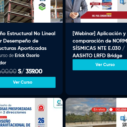
0
0
r
c
r
0
.
i
t
i
.
g
u
g
i
a
i
ño Estructural No Lineal
[Webinar] Aplicación y
n
l
n
or Desempeño de
comparación de NOR
a
e
a
ucturas Aporticadas
SÍSMICAS NTE E.030 /
l
s
l
urso de
Erick Osorio
AASHTO LRFD Bridge
e
:
e
dor
r
S
r
Ver Curso
E
E
00.00
S/
359.00
a
/
a
l
l
:
:
Ver Curso
p
p
S
6
S
r
r
/
0
/
e
e
0
c
c
6
.
6
i
i
4
0
4
o
o
0
0
0