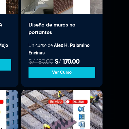
A
Diseño de muros no
portantes
Mojo
Un curso de
Alex H. Palomino
Encinas
E
E
S/
180.00
S/
170.00
p
l
l
Ver Curso
p
p
e
r
r
e
e
c
c
o
i
i
a
o
o
o
a
r
c