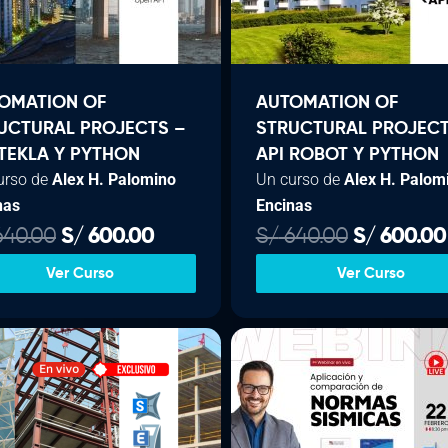
i
t
g
g
u
i
i
a
n
l
n
l
a
OMATION OF
AUTOMATION OF
a
e
l
s
UCTURAL PROJECTS –
STRUCTURAL PROJECT
l
s
e
:
 TEKLA Y PYTHON
API ROBOT Y PYTHON
urso de
Alex H. Palomino
Un curso de
Alex H. Palom
e
:
r
nas
Encinas
r
S
a
/
a
/
:
E
E
E
40.00
S/
600.00
S/
640.00
S/
600.00
:
S
3
l
l
l
Ver Curso
Ver Curso
S
1
/
3
p
p
p
/
8
9
r
r
r
0
3
.
e
e
e
2
.
6
c
c
c
0
0
0
i
i
i
0
0
.
.
o
o
o
.
.
0
o
a
o