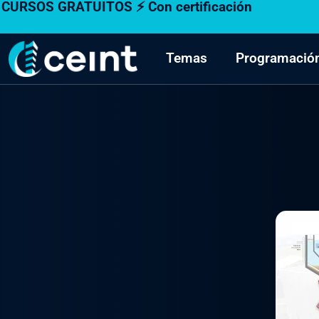
CURSOS GRATUITOS ⚡ Con certificación
Ir
al
contenido
Temas
Programació