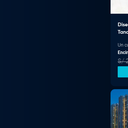
Dise
Tan
Un c
Enci
S/
2