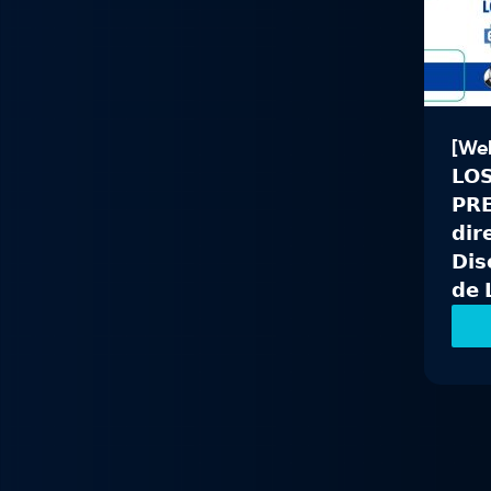
[Webi
𝗟𝗢
𝗣𝗥
𝗱𝗶𝗿
𝗗𝗶𝘀
𝗱𝗲 