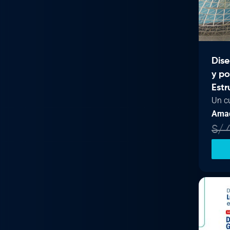
Dise
y p
Estr
Un c
Ama
S/
4