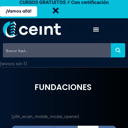
CURSOS GRATUITOS ⚡ Con certificación
Ir
al
¡Vamos allá!
contenido
[woocs sd=1]
FUNDACIONES
[yith_wcan_mobile_modal_opener]