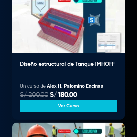
Diseño estructural de Tanque IMHOFF
Un curso de
Alex H. Palomino Encinas
E
E
S/
200.00
S/
180.00
l
l
Ver Curso
p
p
r
r
e
e
c
c