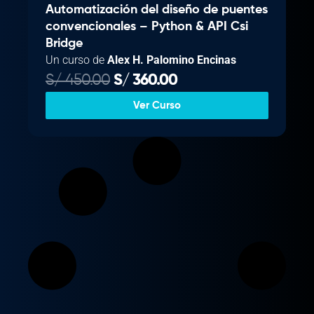
Automatización del diseño de puentes
convencionales – Python & API Csi
Bridge
Un curso de
Alex H. Palomino Encinas
E
E
S/
450.00
S/
360.00
l
l
Ver Curso
p
p
r
r
e
e
c
c
i
i
o
o
o
a
r
c
i
t
g
u
i
a
n
l