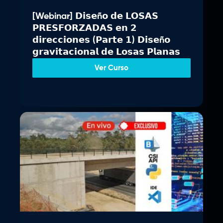
n
l
[Webinar] 𝗗𝗶𝘀𝗲ñ𝗼 𝗱𝗲 𝗟𝗢𝗦𝗔𝗦
a
e
𝗣𝗥𝗘𝗦𝗙𝗢𝗥𝗭𝗔𝗗𝗔𝗦 𝗲𝗻 𝟮
l
s
𝗱𝗶𝗿𝗲𝗰𝗰𝗶𝗼𝗻𝗲𝘀 (𝗣𝗮𝗿𝘁𝗲 𝟭) 𝗗𝗶𝘀𝗲ñ𝗼
e
:
𝗴𝗿𝗮𝘃𝗶𝘁𝗮𝗰𝗶𝗼𝗻𝗮𝗹 𝗱𝗲 𝗟𝗼𝘀𝗮𝘀 𝗣𝗹𝗮𝗻𝗮𝘀
r
S
a
/
Ver Curso
:
S
3
/
4
9
3
.
7
0
9
0
.
.
0
0
.