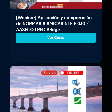
g
u
.
i
a
n
l
[Webinar] Aplicación y comparación
a
e
de NORMAS SÍSMICAS NTE E.030 /
l
s
AASHTO LRFD Bridge
e
:
r
S
Ver Curso
a
/
:
S
3
/
5
9
4
.
0
0
0
0
.
.
0
0
.