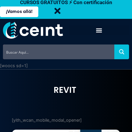
CURSOS GRATUITOS ⚡ Con certificación
Ir
al
¡Vamos allá!
contenido
[woocs sd=1]
REVIT
[yith_wcan_mobile_modal_opener]