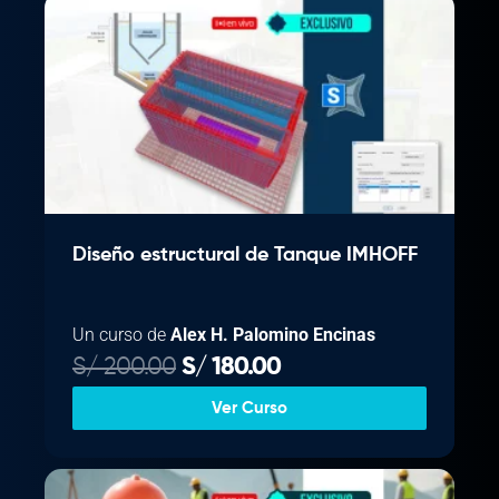
Diseño estructural de Tanque IMHOFF
Un curso de
Alex H. Palomino Encinas
E
E
S/
200.00
S/
180.00
l
l
Ver Curso
p
p
r
r
e
e