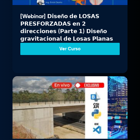
i
a
n
l
[Webinar] 𝗗𝗶𝘀𝗲ñ𝗼 𝗱𝗲 𝗟𝗢𝗦𝗔𝗦
a
e
𝗣𝗥𝗘𝗦𝗙𝗢𝗥𝗭𝗔𝗗𝗔𝗦 𝗲𝗻 𝟮
l
s
𝗱𝗶𝗿𝗲𝗰𝗰𝗶𝗼𝗻𝗲𝘀 (𝗣𝗮𝗿𝘁𝗲 𝟭) 𝗗𝗶𝘀𝗲ñ𝗼
e
:
𝗴𝗿𝗮𝘃𝗶𝘁𝗮𝗰𝗶𝗼𝗻𝗮𝗹 𝗱𝗲 𝗟𝗼𝘀𝗮𝘀 𝗣𝗹𝗮𝗻𝗮𝘀
r
S
a
/
Ver Curso
:
S
3
/
4
9
3
.
7
0
9
0
.
.
0
0
.