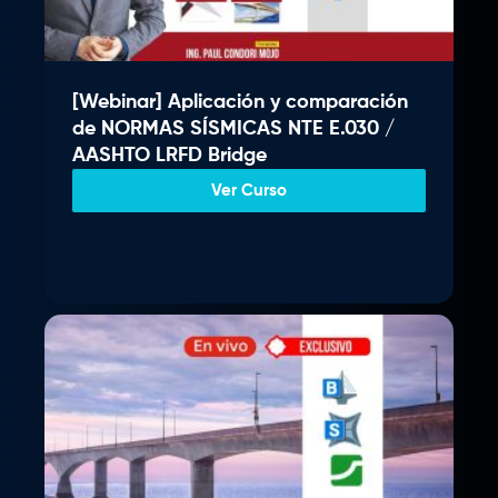
i
t
0
g
u
.
i
a
n
l
[Webinar] Aplicación y comparación
a
e
de NORMAS SÍSMICAS NTE E.030 /
l
s
AASHTO LRFD Bridge
e
:
r
S
Ver Curso
a
/
:
S
3
/
5
9
4
.
0
0
0
0
.
.
0
0