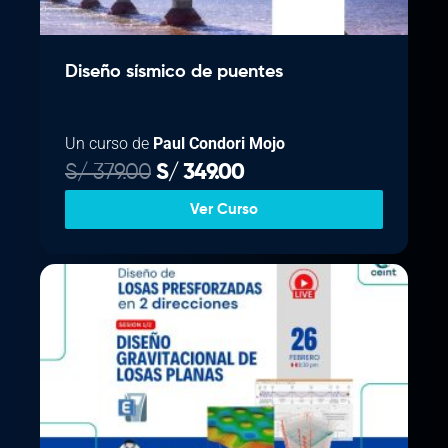
.
Diseño sísmico de puentes
Un curso de
Paul Condori Mojo
E
E
S/
379.00
S/
349.00
l
l
Ver Curso
p
p
r
r
e
e
c
c
i
i
o
o
o
a
r
c
i
t
g
u