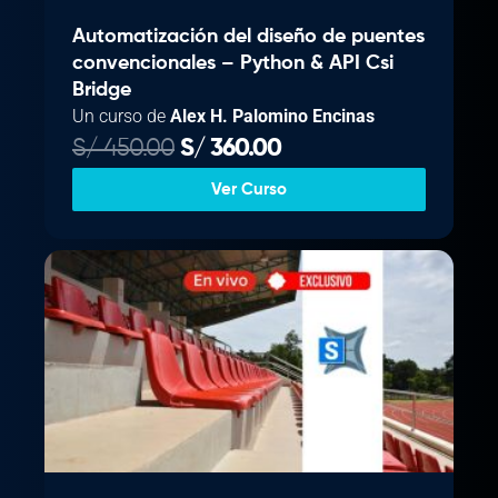
Automatización del diseño de puentes
convencionales – Python & API Csi
Bridge
Un curso de
Alex H. Palomino Encinas
E
E
S/
450.00
S/
360.00
l
l
Ver Curso
p
p
r
r
e
e
c
c
i
i
o
o
o
a
r
c
i
t
g
u
i
a
n
l