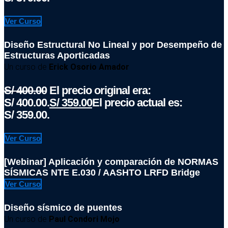
Ver Curso
Diseño Estructural No Lineal y por Desempeño de
Estructuras Aporticadas
Un curso de
Erick Osorio Amador
S/
400.00
El precio original era:
S/ 400.00.
S/
359.00
El precio actual es:
S/ 359.00.
Ver Curso
[Webinar] Aplicación y comparación de NORMAS
SÍSMICAS NTE E.030 / AASHTO LRFD Bridge
Ver Curso
Diseño sísmico de puentes
Un curso de
Paul Condori Mojo