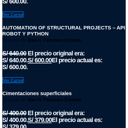
S/ 600.00.
Ver Curso
AUTOMATION OF STRUCTURAL PROJECTS – API
ROBOT Y PYTHON
Un curso de
Alex H. Palomino Encinas
S/
640.00
El precio original era:
S/ 640.00.
S/
600.00
El precio actual es:
S/ 600.00.
Ver Curso
Cimentaciones superficiales
Un curso de
Alex H. Palomino Encinas
S/
400.00
El precio original era:
S/ 400.00.
S/
379.00
El precio actual es:
S/ 379.00.