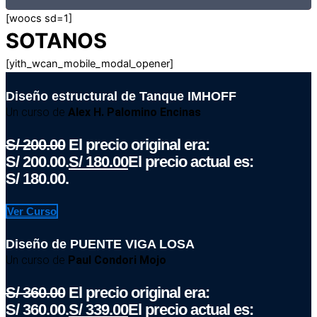
[woocs sd=1]
SOTANOS
[yith_wcan_mobile_modal_opener]
Diseño estructural de Tanque IMHOFF
Un curso de
Alex H. Palomino Encinas
S/
200.00
El precio original era:
S/ 200.00.
S/
180.00
El precio actual es:
S/ 180.00.
Ver Curso
Diseño de PUENTE VIGA LOSA
Un curso de
Paul Condori Mojo
S/
360.00
El precio original era:
S/ 360.00.
S/
339.00
El precio actual es: