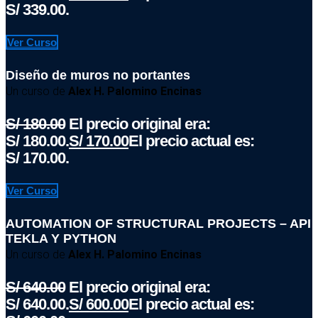
S/ 339.00.
Ver Curso
Diseño de muros no portantes
Un curso de
Alex H. Palomino Encinas
S/
180.00
El precio original era:
S/ 180.00.
S/
170.00
El precio actual es:
S/ 170.00.
Ver Curso
AUTOMATION OF STRUCTURAL PROJECTS – API
TEKLA Y PYTHON
Un curso de
Alex H. Palomino Encinas
S/
640.00
El precio original era:
S/ 640.00.
S/
600.00
El precio actual es: