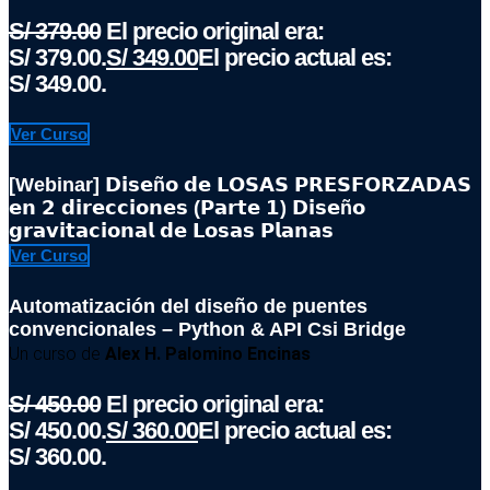
S/
379.00
El precio original era:
S/ 379.00.
S/
349.00
El precio actual es:
S/ 349.00.
Ver Curso
[Webinar] 𝗗𝗶𝘀𝗲ñ𝗼 𝗱𝗲 𝗟𝗢𝗦𝗔𝗦 𝗣𝗥𝗘𝗦𝗙𝗢𝗥𝗭𝗔𝗗𝗔𝗦
𝗲𝗻 𝟮 𝗱𝗶𝗿𝗲𝗰𝗰𝗶𝗼𝗻𝗲𝘀 (𝗣𝗮𝗿𝘁𝗲 𝟭) 𝗗𝗶𝘀𝗲ñ𝗼
𝗴𝗿𝗮𝘃𝗶𝘁𝗮𝗰𝗶𝗼𝗻𝗮𝗹 𝗱𝗲 𝗟𝗼𝘀𝗮𝘀 𝗣𝗹𝗮𝗻𝗮𝘀
Ver Curso
Automatización del diseño de puentes
convencionales – Python & API Csi Bridge
Un curso de
Alex H. Palomino Encinas
S/
450.00
El precio original era:
S/ 450.00.
S/
360.00
El precio actual es:
S/ 360.00.