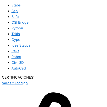
Etabs
Sap
Safe
CSI Bridge
Python
Tekla
Cype
Idea Statica
Revit
Robot
Civil 3D
AutoCad
CERTIFICACIONES:
Valida tu código