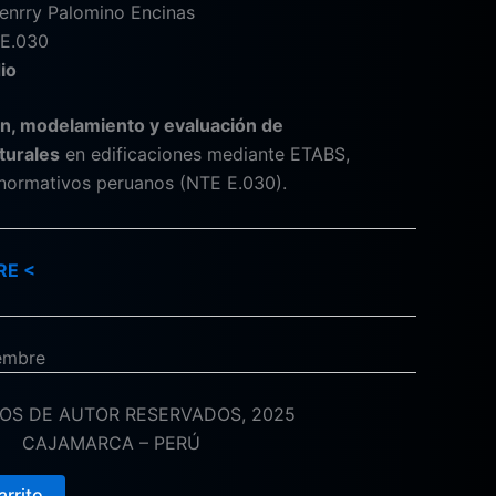
enrry Palomino Encinas
E.030
io
ión, modelamiento y evaluación de
turales
en edificaciones mediante ETABS,
s normativos peruanos (NTE E.030).
RE <
iembre
OS DE AUTOR RESERVADOS, 2025
CAJAMARCA – PERÚ
arrito