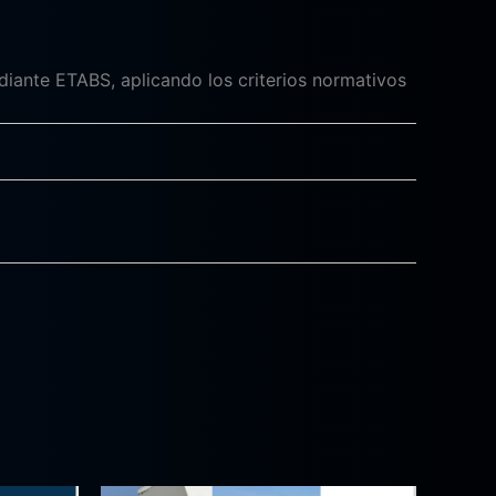
iante ETABS, aplicando los criterios normativos
El
El