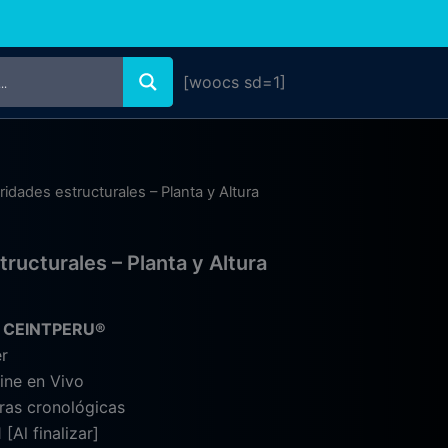
[woocs sd=1]
aridades estructurales – Planta y Altura
tructurales – Planta y Altura
: CEINTPERU®
r
ne en Vivo
as cronológicas
 [Al finalizar]