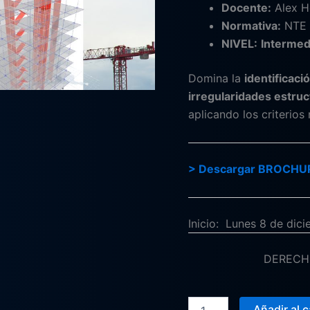
Docente:
Alex H
Normativa:
NTE 
NIVEL:
Intermed
Domina la
identificac
irregularidades estruc
aplicando los criterio
> Descargar BROCHU
Inicio: Lunes 8 de dic
DERECH
Añadir al c