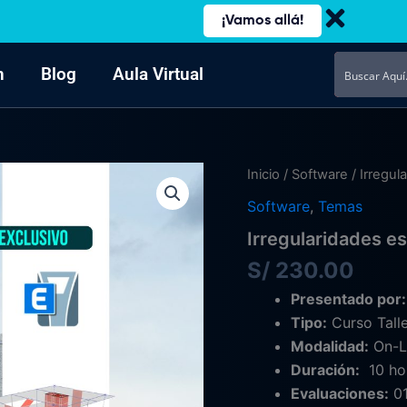
¡Vamos allá!
n
Blog
Aula Virtual
Irregularidades
Inicio
/
Software
/ Irregul
estructurales
Software
,
Temas
–
Planta
Irregularidades es
y
Altura
S/
230.00
cantidad
Presentado por
Tipo:
Curso Talle
Modalidad:
On-Li
Duración:
10 hor
Evaluaciones:
01