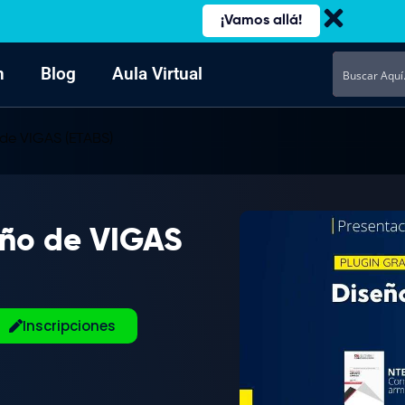
¡Vamos allá!
n
Blog
Aula Virtual
o de VIGAS (ETABS)
seño de VIGAS
Inscripciones