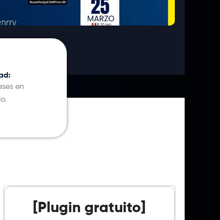
ad:
ases en
o.
[Plugin gratuito]