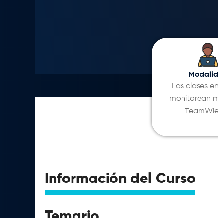
Modali
Las clases en
monitorean m
TeamWie
Información del Curso
Temario