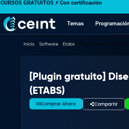
CURSOS GRATUITOS ⚡ Con certificación
Ir
al
contenido
Temas
Programació
Inicio
/
Software
/
Etabs
/ [Plugin gratuito] Diseñ
[Plugin gratuito] Di
(ETABS)
Comprar Ahora
Compartir