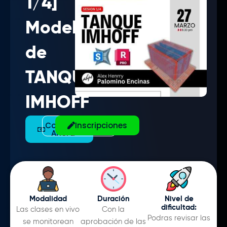
1/4]
Modelamiento
de
TANQUE
IMHOFF
Comprar
Inscripciones
Compartir
Ahora
Modalidad
Duración
Nivel de
dificultad:
Las clases en vivo
Con la
Podras revisar las
se monitorean
aprobación de las