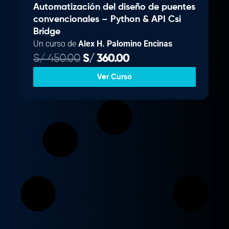
Automatización del diseño de puentes
convencionales – Python & API Csi
Bridge
Un curso de
Alex H. Palomino Encinas
E
E
S/
450.00
S/
360.00
l
l
Ver Curso
p
p
r
r
e
e
c
c
i
i
o
o
o
a
r
c
i
t
g
u
i
a
n
l