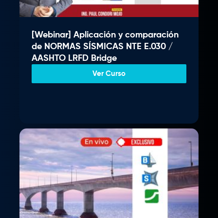
g
u
.
i
a
n
l
[Webinar] Aplicación y comparación
a
e
de NORMAS SÍSMICAS NTE E.030 /
l
s
AASHTO LRFD Bridge
e
:
r
S
Ver Curso
a
/
:
S
3
/
5
9
4
.
0
0
0
0
.
.
0
0
.