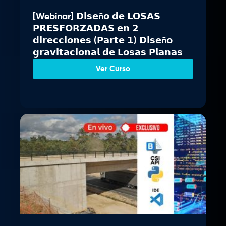
n
l
[Webinar] 𝗗𝗶𝘀𝗲ñ𝗼 𝗱𝗲 𝗟𝗢𝗦𝗔𝗦
a
e
𝗣𝗥𝗘𝗦𝗙𝗢𝗥𝗭𝗔𝗗𝗔𝗦 𝗲𝗻 𝟮
l
s
𝗱𝗶𝗿𝗲𝗰𝗰𝗶𝗼𝗻𝗲𝘀 (𝗣𝗮𝗿𝘁𝗲 𝟭) 𝗗𝗶𝘀𝗲ñ𝗼
e
:
𝗴𝗿𝗮𝘃𝗶𝘁𝗮𝗰𝗶𝗼𝗻𝗮𝗹 𝗱𝗲 𝗟𝗼𝘀𝗮𝘀 𝗣𝗹𝗮𝗻𝗮𝘀
r
S
a
/
Ver Curso
:
S
3
/
4
9
3
.
7
0
9
0
.
.
0
0
.