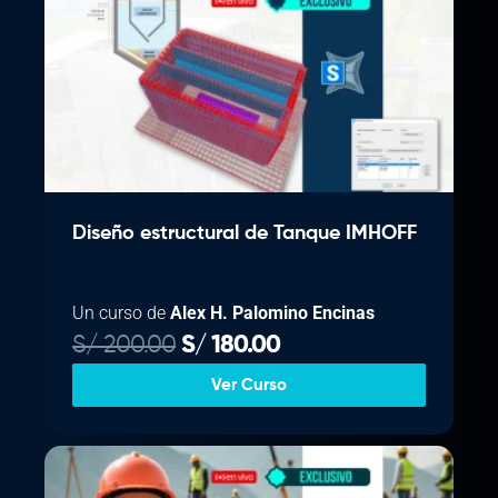
Diseño estructural de Tanque IMHOFF
Un curso de
Alex H. Palomino Encinas
E
E
S/
200.00
S/
180.00
l
l
Ver Curso
p
p
r
r
e
e
c
c