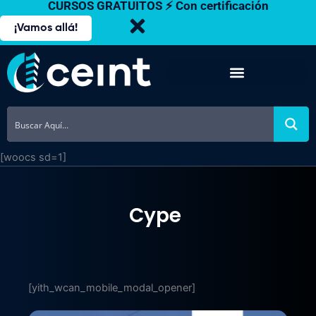
CURSOS GRATUITOS ⚡ Con certificación
Ir
al
¡Vamos allá!
contenido
[woocs sd=1]
Cype
[yith_wcan_mobile_modal_opener]