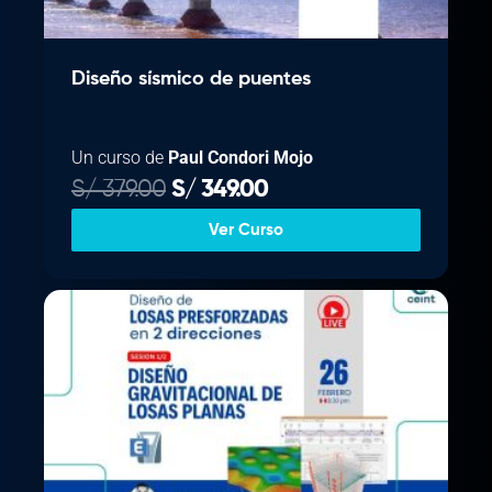
.
Diseño sísmico de puentes
Un curso de
Paul Condori Mojo
E
E
S/
379.00
S/
349.00
l
l
Ver Curso
p
p
r
r
e
e
c
c
i
i
o
o
o
a
r
c
i
t
g
u