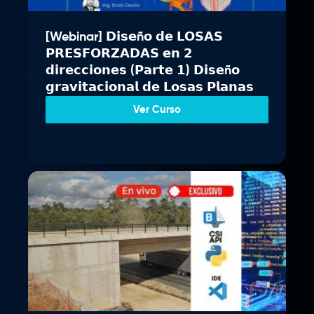
i
a
n
l
[Webinar] 𝗗𝗶𝘀𝗲ñ𝗼 𝗱𝗲 𝗟𝗢𝗦𝗔𝗦
a
e
𝗣𝗥𝗘𝗦𝗙𝗢𝗥𝗭𝗔𝗗𝗔𝗦 𝗲𝗻 𝟮
l
s
𝗱𝗶𝗿𝗲𝗰𝗰𝗶𝗼𝗻𝗲𝘀 (𝗣𝗮𝗿𝘁𝗲 𝟭) 𝗗𝗶𝘀𝗲ñ𝗼
e
:
𝗴𝗿𝗮𝘃𝗶𝘁𝗮𝗰𝗶𝗼𝗻𝗮𝗹 𝗱𝗲 𝗟𝗼𝘀𝗮𝘀 𝗣𝗹𝗮𝗻𝗮𝘀
r
S
a
/
Ver Curso
:
S
3
/
4
9
3
.
7
0
9
0
.
.
0
0
.