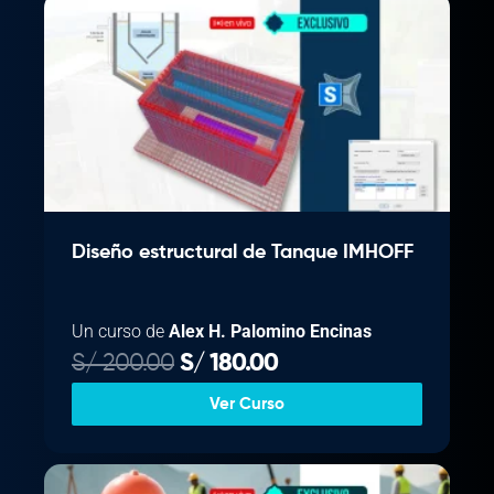
Diseño estructural de Tanque IMHOFF
Un curso de
Alex H. Palomino Encinas
E
E
S/
200.00
S/
180.00
l
l
Ver Curso
p
p
r
r
e
e