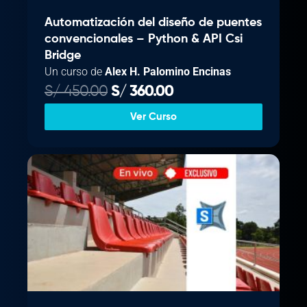
Automatización del diseño de puentes
convencionales – Python & API Csi
Bridge
Un curso de
Alex H. Palomino Encinas
E
E
S/
450.00
S/
360.00
l
l
Ver Curso
p
p
r
r
e
e
c
c
i
i
o
o
o
a
r
c
i
t
g
u
i
a
n
l