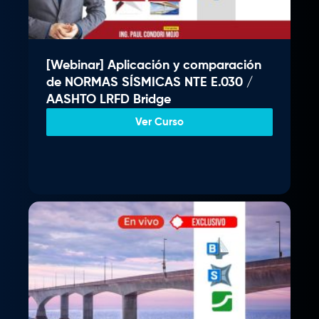
i
t
0
g
u
.
i
a
n
l
[Webinar] Aplicación y comparación
a
e
de NORMAS SÍSMICAS NTE E.030 /
l
s
AASHTO LRFD Bridge
e
:
r
S
Ver Curso
a
/
:
S
3
/
5
9
4
.
0
0
0
0
.
.
0
0