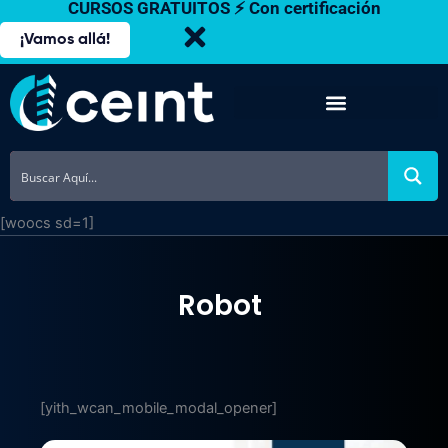
CURSOS GRATUITOS ⚡ Con certificación
Ir
al
¡Vamos allá!
contenido
[woocs sd=1]
Robot
[yith_wcan_mobile_modal_opener]