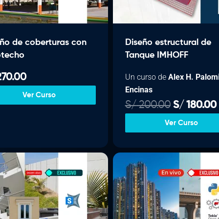
ño de coberturas con
Diseño estructural de
otecho
Tanque IMHOFF
70.00
Un curso de
Alex H. Palom
Encinas
Ver Curso
E
S/
200.00
S/
180.00
l
l
Ver Curso
p
r
e
c
i
i
o
o
r