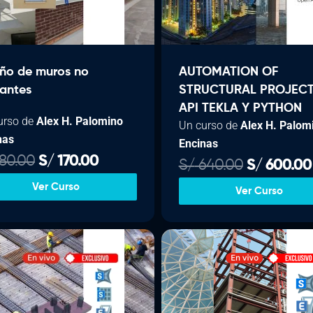
i
g
i
n
l
eño de muros no
AUTOMATION OF
a
antes
STRUCTURAL PROJECT
l
API TEKLA Y PYTHON
urso de
Alex H. Palomino
Un curso de
Alex H. Palom
e
:
nas
Encinas
r
E
E
80.00
S/
170.00
a
E
S/
640.00
S/
600.00
l
l
:
l
Ver Curso
Ver Curso
p
p
S
p
r
r
/
r
e
e
e
c
c
2
.
c
i
i
0
i
o
o
0
o
o
a
.
.
o