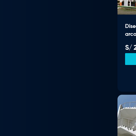
Dise
arc
S/
2