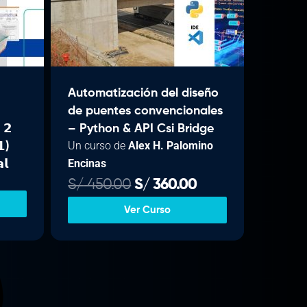
a
.
.
.
c
0
0
u
.
a
Automatización del diseño
de puentes convencionales
e
 𝟮
– Python & API Csi Bridge
s
Un curso de
Alex H. Palomino
𝟭)
Encinas
𝗹
S
E
E
S/
450.00
S/
360.00
/
l
l
Ver Curso
p
p
3
r
r
5
e
e
9
c
c
i
i
0