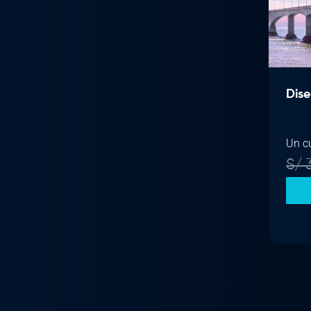
Dise
Un c
S/
3