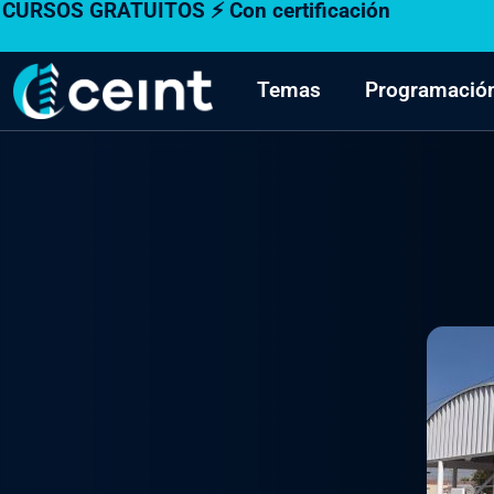
CURSOS GRATUITOS ⚡ Con certificación
Ir
al
contenido
Temas
Programació