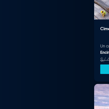
Cime
Un c
Enci
S/
4