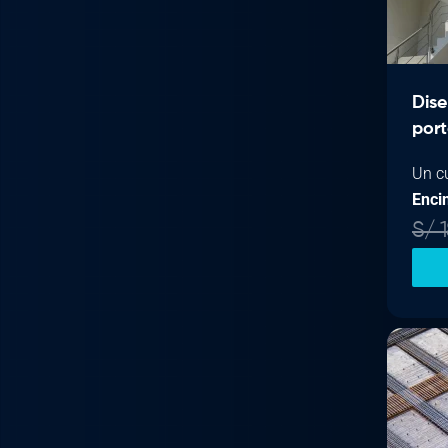
Dis
port
Un c
Enci
S/
1