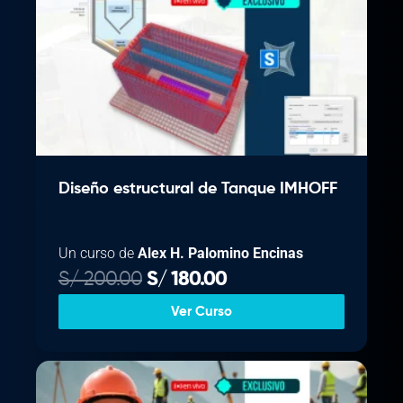
Diseño estructural de Tanque IMHOFF
Un curso de
Alex H. Palomino Encinas
E
E
S/
200.00
S/
180.00
l
l
Ver Curso
p
p
r
r
e
e
c
c