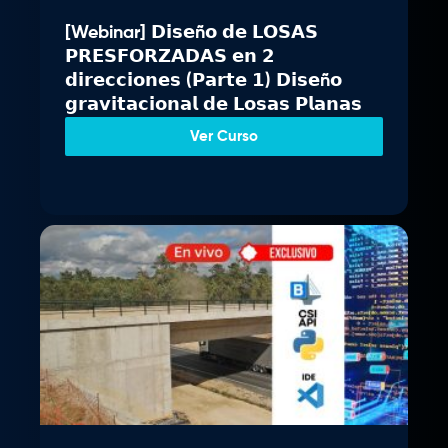
n
l
[Webinar] 𝗗𝗶𝘀𝗲ñ𝗼 𝗱𝗲 𝗟𝗢𝗦𝗔𝗦
a
e
𝗣𝗥𝗘𝗦𝗙𝗢𝗥𝗭𝗔𝗗𝗔𝗦 𝗲𝗻 𝟮
l
s
𝗱𝗶𝗿𝗲𝗰𝗰𝗶𝗼𝗻𝗲𝘀 (𝗣𝗮𝗿𝘁𝗲 𝟭) 𝗗𝗶𝘀𝗲ñ𝗼
e
:
𝗴𝗿𝗮𝘃𝗶𝘁𝗮𝗰𝗶𝗼𝗻𝗮𝗹 𝗱𝗲 𝗟𝗼𝘀𝗮𝘀 𝗣𝗹𝗮𝗻𝗮𝘀
r
S
a
/
Ver Curso
:
S
3
/
4
9
3
.
7
0
9
0
.
.
0
0
.