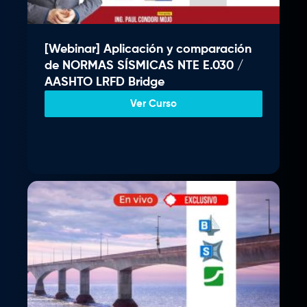
g
u
.
i
a
n
l
[Webinar] Aplicación y comparación
a
e
de NORMAS SÍSMICAS NTE E.030 /
l
s
AASHTO LRFD Bridge
e
:
r
S
Ver Curso
a
/
:
S
3
/
5
9
4
.
0
0
0
0
.
.
0
0
.