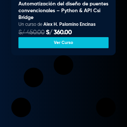
Automatización del diseño de puentes
convencionales – Python & API Csi
Bridge
Un curso de
Alex H. Palomino Encinas
E
E
S/
450.00
S/
360.00
l
l
Ver Curso
p
p
r
r
e
e
c
c
i
i
o
o
o
a
r
c
i
t
g
u
i
a
n
l