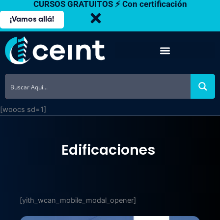
CURSOS GRATUITOS ⚡ Con certificación
Ir
al
¡Vamos allá!
contenido
[woocs sd=1]
Edificaciones
[yith_wcan_mobile_modal_opener]