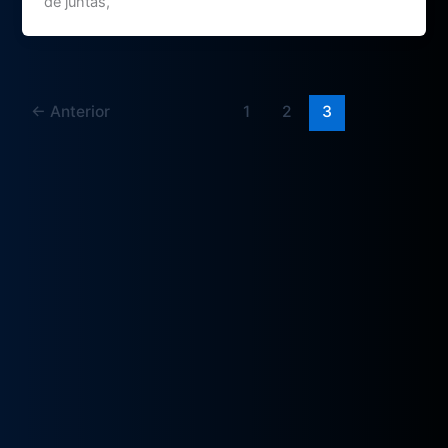
de juntas,
←
Anterior
1
2
3