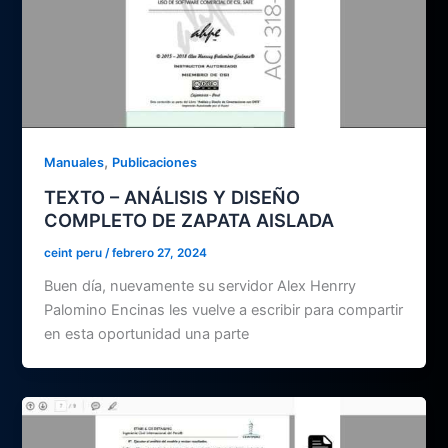
,
Manuales
Publicaciones
TEXTO – ANÁLISIS Y DISEÑO
COMPLETO DE ZAPATA AISLADA
ceint peru
/
febrero 27, 2024
Buen día, nuevamente su servidor Alex Henrry
Palomino Encinas les vuelve a escribir para compartir
en esta oportunidad una parte