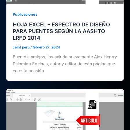
Publicaciones
HOJA EXCEL – ESPECTRO DE DISEÑO
PARA PUENTES SEGÚN LA AASHTO
LRFD 2014
ceint peru
/
febrero 27, 2024
Buen día amigos, los saluda nuevamente Alex Henrry
Palomino Encinas, autor y editor de esta página que
en esta ocasión