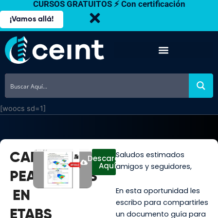
CURSOS GRATUITOS ⚡ Con certificación
Ir
al
¡Vamos allá!
contenido
[woocs sd=1]
Saludos estimados
CARGAS
Descargar
Aquí
amigos y seguidores,
PEATONALES
En esta oportunidad les
EN
escribo para compartirles
ETABS
un documento guía para