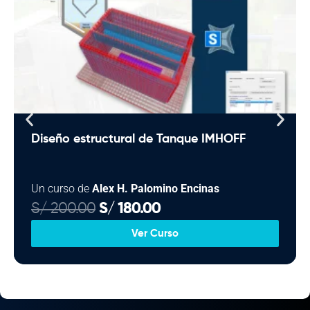
Diseño estructural de Tanque IMHOFF
Un curso de
Alex H. Palomino Encinas
E
E
S/
200.00
S/
180.00
l
l
Ver Curso
p
p
r
r
e
e
c
c
i
i