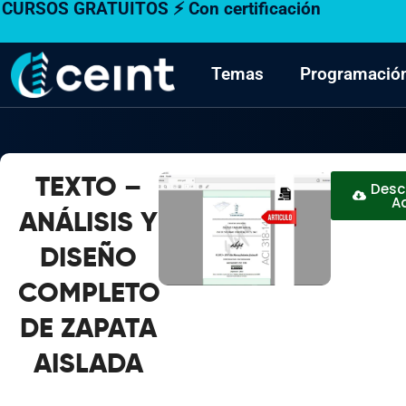
CURSOS GRATUITOS ⚡ Con certificación
Ir
al
contenido
Temas
Programació
TEXTO –
Desc
A
ANÁLISIS Y
DISEÑO
COMPLETO
DE ZAPATA
AISLADA