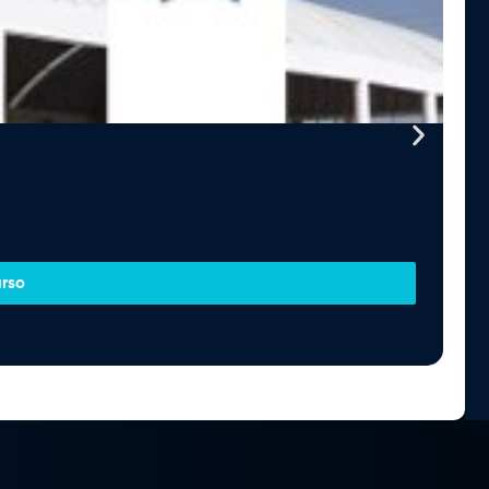
D
Un
S
urso