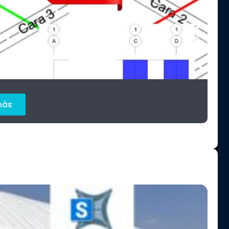
Pr
más