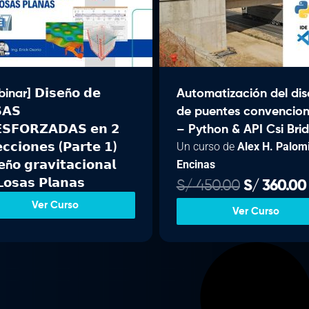
o
a
.
.
.
r
c
0
0
i
t
0
0
g
u
.
.
i
a
nar] 𝗗𝗶𝘀𝗲ñ𝗼 𝗱𝗲
Automatización del di
n
l
𝗔𝗦
de puentes convencion
a
e
𝗦𝗙𝗢𝗥𝗭𝗔𝗗𝗔𝗦 𝗲𝗻 𝟮
– Python & API Csi Bri
l
s
Un curso de
Alex H. Palom
𝗲𝗰𝗰𝗶𝗼𝗻𝗲𝘀 (𝗣𝗮𝗿𝘁𝗲 𝟭)
e
:
Encinas
𝗲ñ𝗼 𝗴𝗿𝗮𝘃𝗶𝘁𝗮𝗰𝗶𝗼𝗻𝗮𝗹
r
S
𝗼𝘀𝗮𝘀 𝗣𝗹𝗮𝗻𝗮𝘀
E
S/
450.00
S/
360.00
a
/
l
l
:
Ver Curso
Ver Curso
p
S
3
r
/
5
e
9
c
4
.
i
i
0
0