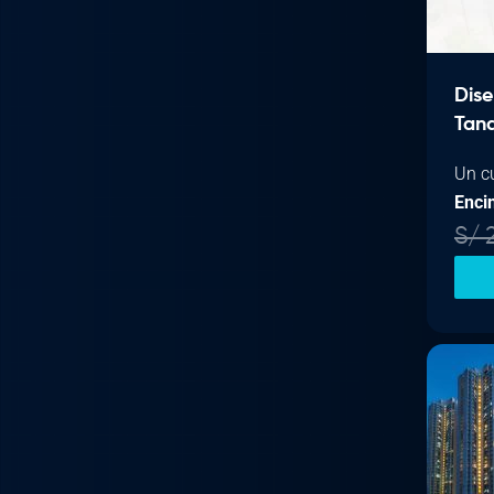
Dise
Tan
Un c
Enci
S/
2