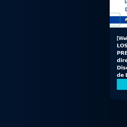
[Webi
𝗟𝗢
𝗣𝗥
𝗱𝗶𝗿
𝗗𝗶𝘀
𝗱𝗲 