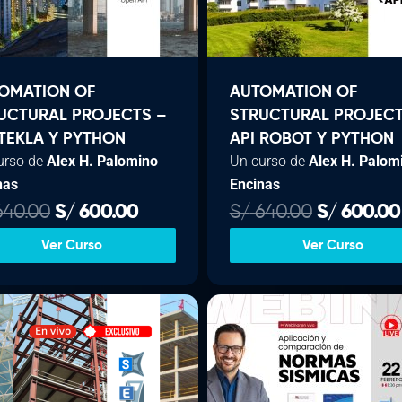
i
t
g
g
u
i
i
a
n
l
n
l
a
OMATION OF
AUTOMATION OF
a
e
l
s
UCTURAL PROJECTS –
STRUCTURAL PROJECT
l
s
e
:
 TEKLA Y PYTHON
API ROBOT Y PYTHON
urso de
Alex H. Palomino
Un curso de
Alex H. Palom
e
:
r
nas
Encinas
r
S
a
/
a
/
:
E
E
E
40.00
S/
600.00
S/
640.00
S/
600.00
:
S
3
l
l
l
Ver Curso
Ver Curso
S
1
/
3
p
p
p
/
8
9
r
r
r
0
3
.
e
e
e
2
.
6
c
c
c
0
0
0
i
i
i
0
0
.
.
o
o
o
.
.
0
o
a
o