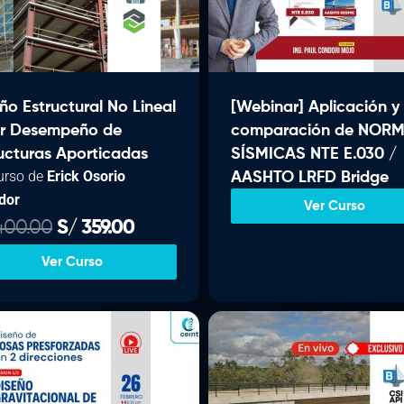
0
0
r
c
r
0
.
i
t
i
.
g
u
g
i
a
i
ño Estructural No Lineal
[Webinar] Aplicación y
n
l
n
or Desempeño de
comparación de NOR
a
e
a
ucturas Aporticadas
SÍSMICAS NTE E.030 /
l
s
l
urso de
Erick Osorio
AASHTO LRFD Bridge
e
:
e
dor
r
S
r
Ver Curso
E
E
00.00
S/
359.00
a
/
a
l
l
:
:
Ver Curso
p
p
S
6
S
r
r
/
0
/
e
e
0
c
c
6
.
6
i
i
4
0
4
o
o
0
0
0