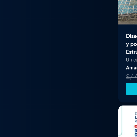
Dise
y p
Estr
Un c
Ama
S/
4