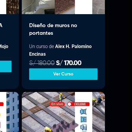
A
Diseño de muros no
portantes
Mojo
Un curso de
Alex H. Palomino
Encinas
E
E
S/
180.00
S/
170.00
p
l
l
Ver Curso
p
p
e
r
r
e
e
c
c
o
i
i
a
o
o
o
a
r
c