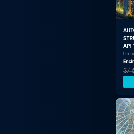
AUT
STR
API
Un c
Enci
S/
6