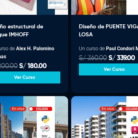
ño estructural de
Diseño de PUENTE VIG
que IMHOFF
LOSA
urso de
Alex H. Palomino
Un curso de
Paul Condori 
nas
E
E
S/
360.00
S/
339.00
E
E
l
l
00.00
S/
180.00
Ver Curso
l
l
p
Ver Curso
p
p
r
r
r
r
e
e
e
c
c
c
c
i
i
i
i
o
o
o
o
o
a
r
c
r
c
i
t