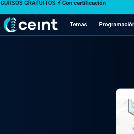
CURSOS GRATUITOS ⚡ Con certificación
Ir
al
contenido
Temas
Programació