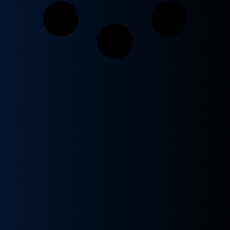
a
e
l
s
e
:
r
S
a
/
:
S
3
/
6
0
4
.
5
0
0
0
.
.
0
0
.