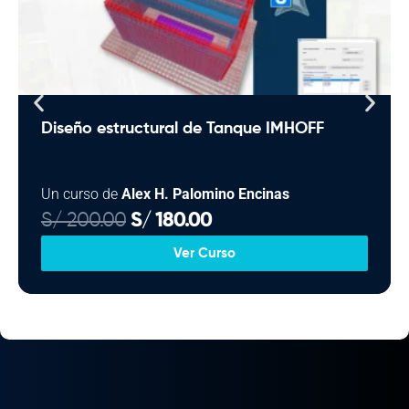
Diseño estructural de Tanque IMHOFF
Un curso de
Alex H. Palomino Encinas
E
E
S/
200.00
S/
180.00
l
l
Ver Curso
p
p
r
r
e
e
c
c
i
i
o
o
o
a