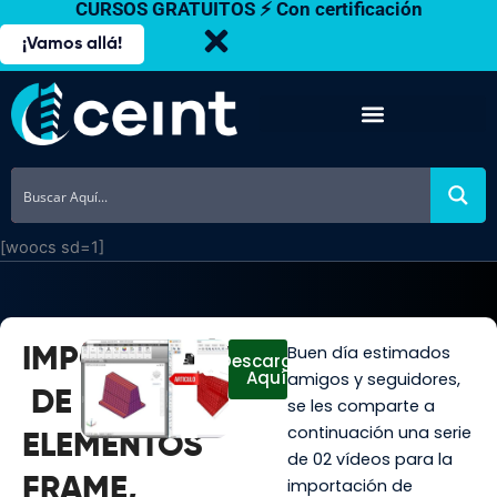
CURSOS GRATUITOS ⚡ Con certificación
Ir
al
¡Vamos allá!
contenido
[woocs sd=1]
Buen día estimados
IMPORTACIÓN
Descargar
Aquí
amigos y seguidores,
DE
se les comparte a
continuación una serie
ELEMENTOS
de 02 vídeos para la
FRAME,
importación de