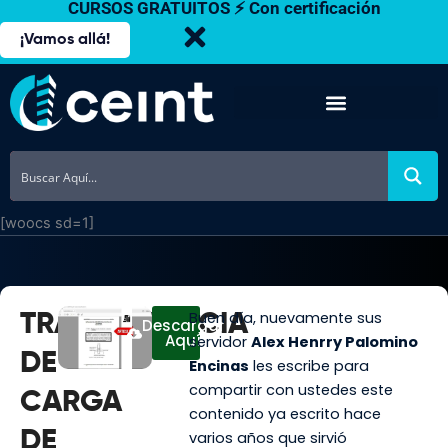
CURSOS GRATUITOS ⚡ Con certificación
Ir
al
¡Vamos allá!
contenido
[woocs sd=1]
Buen día, nuevamente sus
TRANSFERENCIA
Descargar
Aquí
servidor
Alex Henrry Palomino
DE
Encinas
les escribe para
compartir con ustedes este
CARGA
contenido ya escrito hace
DE
varios años que sirvió