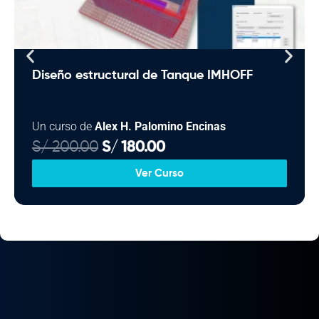
Diseño estructural de Tanque IMHOFF
Un curso de
Alex H. Palomino Encinas
E
E
S/
200.00
S/
180.00
l
l
Ver Curso
p
p
r
r
e
e
c
c
i
i
o
o
o
a
r
c
i
t