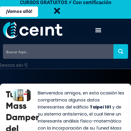
CURSOS GRATUITOS ⚡ Con certificación
Ir
al
¡Vamos allá!
contenido
[woocs sd=1]
Bienvenidos amigos, en esta ocasión les
Tuned
compartimos algunos datos
Mass
interesantes del edificio
Taipei 101
y de
su sistema antisísmico, el cual tiene un
Damper
interesante análisis físico-matemático
del
con la incorporación de su
Tuned Mass