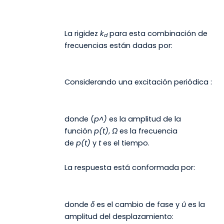
La rigidez
k
para esta combinación de
d
frecuencias están dadas por:
Considerando una excitación periódica :
donde (
p^)
es la amplitud de la
función
p(t)
,
Ω
es la frecuencia
de
p(t)
y
t
es el tiempo.
La respuesta está conformada por:
donde
δ
es el cambio de fase y
û
es la
amplitud del desplazamiento: