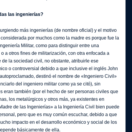
das las ingenierías?
urgiendo más ingenierías (de nombre oficial) y el motivo
 es considerada por muchos como la madre es porque fue la
geniería Militar, como para distinguir entre una
 o a otros fines de militarización, con otra enfocada a
 de la sociedad civil, no obstante, atribuirle ese
mico o controversial debido a que inclusive el inglés John
 autoproclamado, destinó el nombre de «Ingeniero Civil»
iarlo del ingeniero militar como ya se citó), sin
es eran también (por el hecho de ser personas civiles que
nas, los metalúrgicos y otros más, ya existentes en
dre de las Ingenierías» a la Ingeniería Civil bien puede
personal, pero que es muy común escuchar, debido a que
cho impacto en el desarrollo económico y social de los
 depende básicamente de ella.