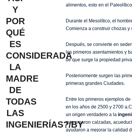
alimentos, esto en el Paleolíti
Y
POR
Durante el Mesolítico, el hombre
Comienza a construir chozas y 
QUÉ
ES
Después, se convierte en sedent
los primeros asentamientos y b
CONSIDERADA
de que surge la propiedad priva
LA
Posteriormente surgen las primer
MADRE
primeras grandes Ciudades.
DE
TODAS
Entre los primeros ejemplos de
en los años de 2500 y 2700 a.C
LAS
un origen verdadero a la
ingeni
INGENIERÍAS?/BY
que crearon calzadas, acueducto
ayudaron a mejorar la calidad 