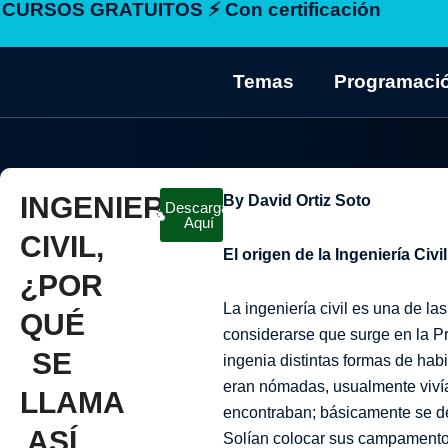
CURSOS GRATUITOS ⚡ Con certificación
Ir
al
contenido
Temas
Programaci
INGENIERÍA
By David Ortiz Soto
Descargar
Aquí
CIVIL,
El origen de la Ingeniería Civil
¿POR
La ingeniería civil es una de l
QUÉ
considerarse que surge en la P
SE
ingenia distintas formas de hab
eran nómadas, usualmente vivía
LLAMA
encontraban; básicamente se ded
ASÍ
Solían colocar sus campamentos 