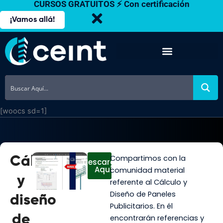
CURSOS GRATUITOS ⚡ Con certificación
Ir
al
¡Vamos allá!
contenido
[woocs sd=1]
Compartimos con la
Cálculo
Descargar
Aquí
comunidad material
y
referente al Cálculo y
Diseño de Paneles
diseño
Publicitarios. En él
de
encontrarán referencias y