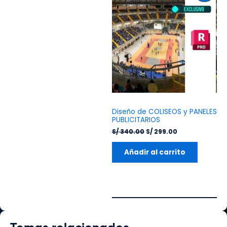
original
actual
En
era:
es:
S/ 340.00.
S/ 299.00.
Ofer
Diseño de COLISEOS y PANELES
PUBLICITARIOS
S/
340.00
S/
299.00
Añadir al carrito