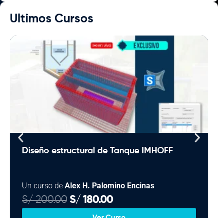
Ultimos Cursos
Diseño estructural de Tanque IMHOFF
Un curso de
Alex H. Palomino Encinas
E
E
S/
200.00
S/
180.00
l
l
Ver Curso