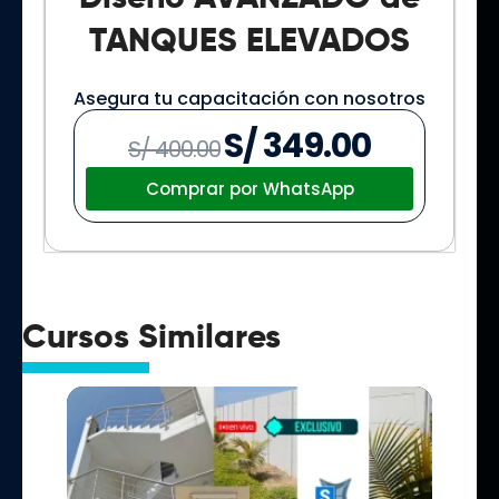
TANQUES ELEVADOS
Asegura tu capacitación con nosotros
S/
349.00
El
El
S/
400.00
precio
precio
Comprar por WhatsApp
original
actual
era:
es:
S/ 400.00.
S/ 349.00.
Cursos Similares