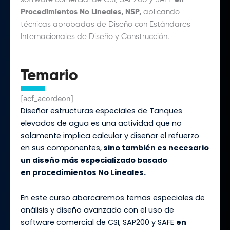
software
comercial de CSI, SAP200 y SAFE
en
Procedimientos No Lineales, NSP,
aplicando
técnicas aprobadas
de Diseño con Estándares
Internacionales de Diseño y Construcción.
Temario
[acf_acordeon]
Diseñar estructuras especiales de Tanques
elevados de agua es una actividad
que no
solamente implica calcular y diseñar el refuerzo
en sus componentes
,
sino también es necesario
un diseño más especializado basado
en
procedimientos No Lineales.
En este curso abarcaremos temas especiales de
análisis y
diseño avanzado con el uso de
software
comercial de CSI, SAP200 y SAFE
en