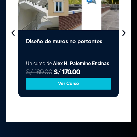
Diseño de muros no portantes
Det
estr
arm
Un curso de
Alex H. Palomino Encinas
Un c
E
E
S/
180.00
S/
170.00
S/
4
l
l
Ver Curso
p
p
r
r
e
e
c
c
i
i
o
o
o
a