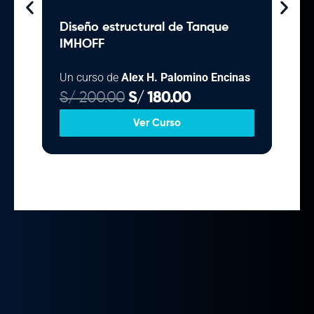
Diseño estructural de Tanque
[Ses
IMHOFF
EST
Un curso de
Alex H. Palomino Encinas
E
E
S/
200.00
S/
180.00
l
l
Ver Curso
p
p
r
r
e
e
c
c
i
i
o
o
o
a
r
c
i
t
g
u
i
a