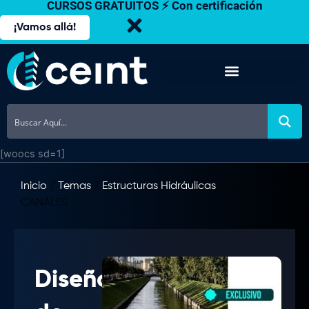
CURSOS GRATUITOS ⚡ Con certificación
Ir
al
¡Vamos allá!
contenido
[woocs sd=1]
Inicio
/
Temas
/
Estructuras Hidráulicas
/ Diseño de
CANALES
Diseño